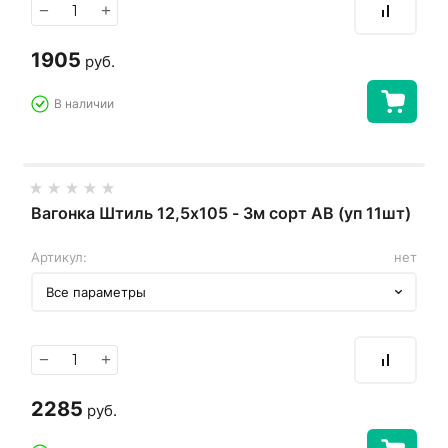
−
+
1905
руб.
В наличии
Вагонка Штиль 12,5х105 - 3м сорт АВ (уп 11шт)
Артикул:
нет
Все параметры
−
+
2285
руб.