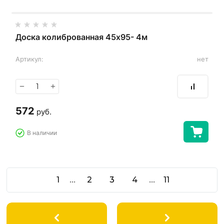
Доска колиброванная 45х95- 4м
Артикул:
нет
−
+
572
руб.
В наличии
...
...
1
2
3
4
11