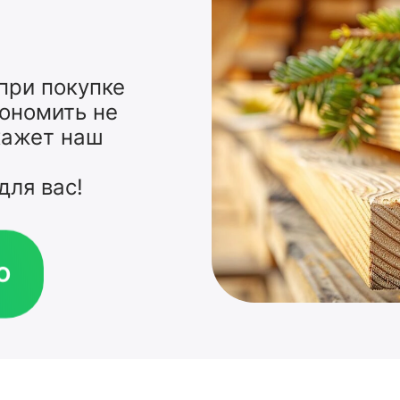
 при покупке
кономить не
кажет наш
для вас!
Ю