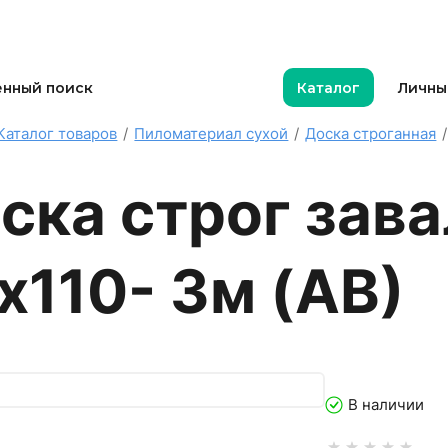
нный поиск
Каталог
Личны
Каталог товаров
/
Пиломатериал сухой
/
Доска строганная
/
ска строг зав
х110- 3м (АВ)
В наличии