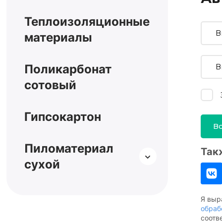
Теплоизоляционные
материалы
Поликарбонат
сотовый
Гипсокартон
В
Пиломатериал
Так
сухой
Я вы
обраб
соотв