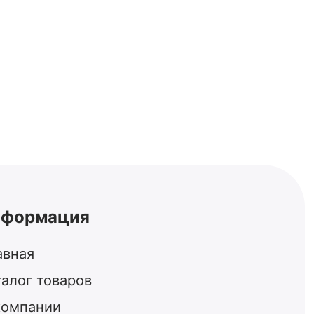
нформация
авная
талог товаров
компании