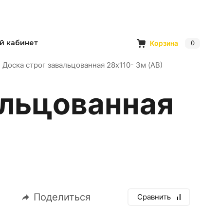
й кабинет
Корзина
0
Доска строг завальцованная 28х110- 3м (АВ)
альцованная
Поделиться
Сравнить